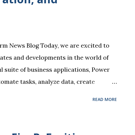
users to create custom solutions
iness needs. Power BI, for example, allows
ze data through interactive dashboards
le insights that drive informed decision-
rm News Blog Today, we are excited to
the creation of customized mobile and
dates and developments in the world of
l suite of business applications, Power
tomate tasks, analyze data, create
all without the need for extensive coding
READ MORE
ghlights of the recent Power Platform
gration with Microsoft Teams. This
seamlessly access Power Platform tools