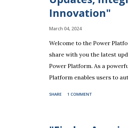
a unique role in empowering 
Innovation"
tailored to their specific bus
users to visualize and analy
March 04, 2024
and reports, providing valuab
Welcome to the Power Platfo
making. Power Apps enables 
share with you the latest up
web applications without...
Power Platform. As a powerfu
Platform enables users to au
custom solutions, and more, 
SHARE
1 COMMENT
knowledge. One of the key hi
updates is the enhanced inte
integration allows users to 