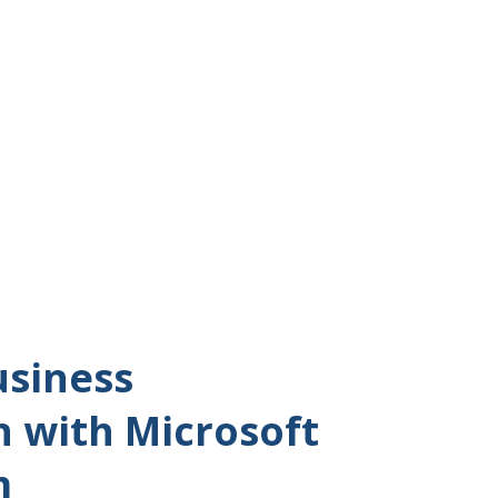
siness
 with Microsoft
m