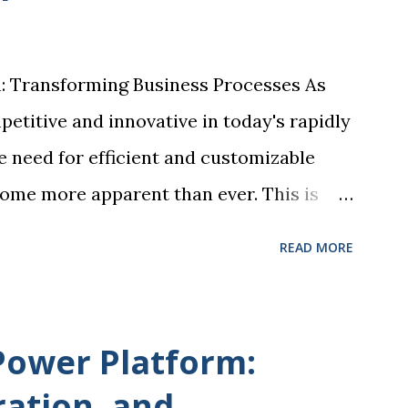
: Transforming Business Processes As
petitive and innovative in today's rapidly
he need for efficient and customizable
ome more apparent than ever. This is
rm comes into play, offering a
READ MORE
 that enable organizations to streamline
d drive business success. At the core of
 key components: Power BI, Power Apps,
 Power Platform:
rtual Agents. Each of these tools plays
ration, and