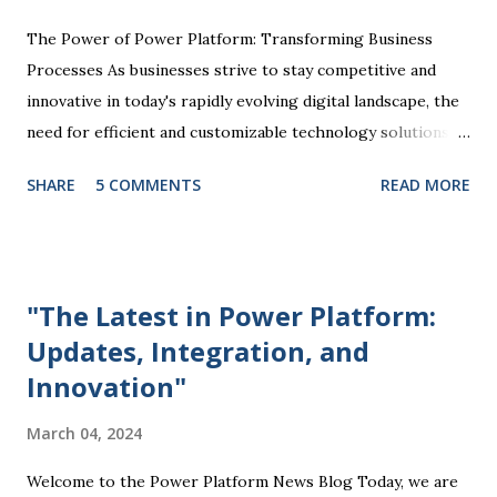
The Power of Power Platform: Transforming Business
Processes As businesses strive to stay competitive and
innovative in today's rapidly evolving digital landscape, the
need for efficient and customizable technology solutions
has become more apparent than ever. This is where
SHARE
5 COMMENTS
READ MORE
Microsoft Power Platform comes into play, offering a
comprehensive suite of tools that enable organizations to
streamline processes, automate tasks, and drive business
success. At the core of the Power Platform are four key
"The Latest in Power Platform:
components: Power BI, Power Apps, Power Automate, and
Updates, Integration, and
Power Virtual Agents. Each of these tools plays a unique
Innovation"
role in empowering users to create custom solutions
tailored to their specific business needs. Power BI, for
March 04, 2024
example, allows users to visualize and analyze data through
interactive dashboards and reports, providing valuable
Welcome to the Power Platform News Blog Today, we are