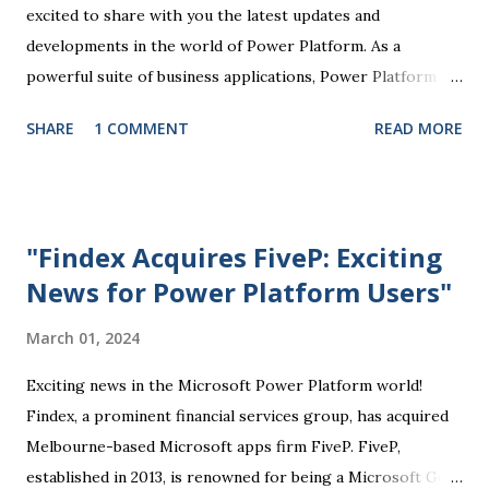
insights that drive informed decision-making. Power Apps
excited to share with you the latest updates and
enables the creation of customized mobile and web
developments in the world of Power Platform. As a
applications without...
powerful suite of business applications, Power Platform
enables users to automate tasks, analyze data, create
SHARE
1 COMMENT
READ MORE
custom solutions, and more, all without the need for
extensive coding knowledge. One of the key highlights of
the recent Power Platform updates is the enhanced
integration with Microsoft Teams. This integration allows
"Findex Acquires FiveP: Exciting
users to seamlessly access Power Platform tools directly
News for Power Platform Users"
within Teams, making it easier to collaborate, track
progress, and manage work processes efficiently.
March 01, 2024
Additionally, the Power Apps component of the Power
Platform has seen significant improvements in usability and
Exciting news in the Microsoft Power Platform world!
functionality. With a wide range of templates and
Findex, a prominent financial services group, has acquired
connectors available, users can quickly build custom apps to
Melbourne-based Microsoft apps firm FiveP. FiveP,
suit their specific business needs. Furthermore, Power BI,
established in 2013, is renowned for being a Microsoft Gold